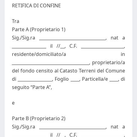
RETIFICA DI CONFINE
Tra
Parte A (Proprietario 1)
Sig./Sig.ra _______________________________, nat a
________________ il //__, C.F. ____________________,
residente/domiciliato/a in
____________________________________, proprietario/a
del fondo censito al Catasto Terreni del Comune
di ________________, Foglio ____, Particella/e ____, di
seguito “Parte A”,
e
Parte B (Proprietario 2)
Sig./Sig.ra _______________________________, nat a
________________ il //__, C.F. ____________________,