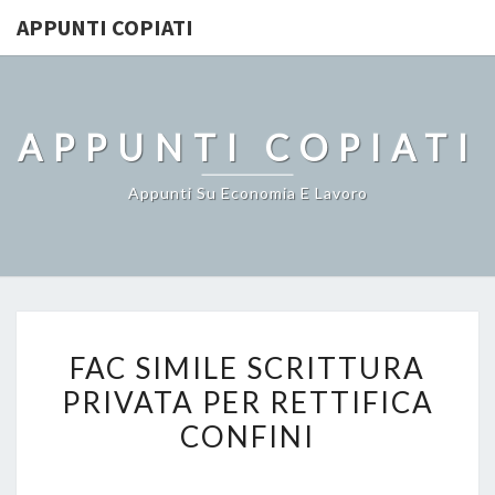
APPUNTI COPIATI
APPUNTI COPIATI
Appunti Su Economia E Lavoro
FAC
FAC SIMILE SCRITTURA
SIMILE
PRIVATA PER RETTIFICA
SCRITTURA
CONFINI
PRIVATA
PER
RETTIFICA