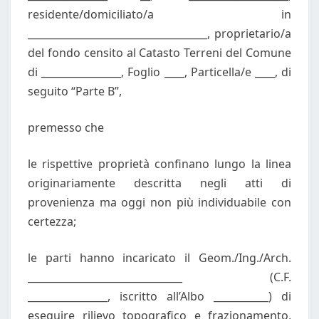
residente/domiciliato/a in
____________________________________, proprietario/a
del fondo censito al Catasto Terreni del Comune
di ________________, Foglio ____, Particella/e ____, di
seguito “Parte B”,
premesso che
le rispettive proprietà confinano lungo la linea
originariamente descritta negli atti di
provenienza ma oggi non più individuabile con
certezza;
le parti hanno incaricato il Geom./Ing./Arch.
_______________________________ (C.F.
________________, iscritto all’Albo ___________) di
eseguire rilievo topografico e frazionamento,